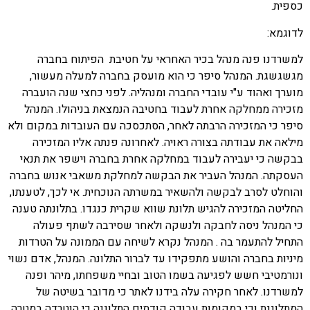
כספית.
לדוגמא:
למשרדנו פנה מנהל בכיר האחראי על חטיבת הפיתוח בחברה
מגשגשגת.
המנהל סיפר כי הוא מועסק בחברה למעלה מעשור,
מוערך ואהוד ע"י עובדי החברה ומנהליה.
לפני כחצי שנה הועברה
מזכירה ממחלקה אחרת לעבוד בחטיבה הנמצאת בניהולו.
המנהל
סיפר כי המזכירה הרבתה לאחר, הסתכסכה עם העובדות במקום ולא
מילאה את עבודתה בצורה ראויה.
לאחרונה פנתה אליו המזכירה
בבקשה כי יעבירה לעבוד במחלקה אחרת בחברה וישפר את תנאי
העסקתה. המנהל העביר את הבקשה למחלקת משאבי אנוש בחברה
והוחלט לסרב לבקשה ולהשאיר במשרתה הנוכחית.
אי לכך, לטענתו,
החליטה המזכירה להגיש תלונת שווא שקרית כנגדו.
בתלונתה טענה
כי המנהל ניסה לחבקה ולנשקה ולאחר שסירבה לשתף פעולה
התחיל להתעמר בה .
המנהל נקרא לשיחה עם הממונה על הטרדות
מיניות בחברה והושע מתפקידו עד לברור התלונה.
המנהל, אדם נשוי
ונורמטיבי חשש לפגיעה בשמו הטוב ובחיי משפחתו, מיהר ופנה
למשרדנו.
לאחר חקירה עלה בידנו לאתר כי מדובר בשיטה של
המתלוננת וכי במקומות עבודה
קודמים התלוננה כי הוטרדה במטרה