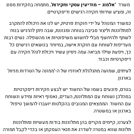
משרד
'אלמוג – מודיעין עסקי וחקירות'
, מתמחה בחקירות מסוג
זה, ומציע
שירותי חקירה רגישים ודיסקרטיים.
כמשרד המנוהל על ידי חוקרת פרטית, יש לנו את היכולת להתקרב
למתלוננות
וליצור סביבה בטוחה ומגוננת, שבה ניתן להרגיש בנוח
לשתף ולהיחשף מבלי
לחשוש משיפוטיות או מהשפלה. נשים רבות
מעדיפות לשוחח עם חוקרת אישה,
במיוחד בנושאים רגישים כל
כך, ויפעת שילר מביאה עמה ניסיון עשיר ויכולת לנהל
חקירה עם
דיסקרטיות וכבוד.
לעיתים, שמועה מתגלגלת לאוזניו של ה-'ממונה על הטרדות מניות'
בארגון.
בטרם, פוגעים בשמו של החשוד יש לבצע חקירות דיסקרטיות
במהלכן נשוחח
עם המתלוננת, העדים, נאסוף ראיות ומידע ונשוחח
עם החשוד.
הממצאים המגובים בהקלטות יועברו להמשך טיפול
בארגון או במשטרה.
לצערנו, קיימים מקרים בהן מתלוננות בודות מעשיות ומתלוננות
תלונות שווא
במטרה לשדרג את תנאי העסקתן או בכדי לקבל תמורה